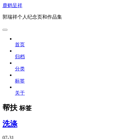
鹿鹤呈祥
郭瑞祥个人纪念页和作品集
首页
归档
分类
标签
关于
帮扶
标签
洗涤
07-31