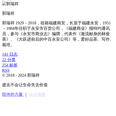
郭瑞祥
郭瑞祥 1929－2018，祖籍福建南安，长居于福建永安，1951
－1984年任职于永安市百货公司，《福建商业》报特约通讯
员，参与《永安市商业志》编撰，代表作《激流献身的林俊
英》、《大跃进前后的中百永安公司》等，爱好品茶、写作、
栽培。
141
日志
22
分类
254
标签
RSS
© 2018 -
2024
郭瑞祥
逝去不会让生命失去价值
陪伴的力量
｜
站点地图