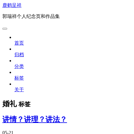
鹿鹤呈祥
郭瑞祥个人纪念页和作品集
首页
归档
分类
标签
关于
婚礼
标签
讲情？讲理？讲法？
05-21