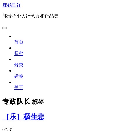
鹿鹤呈祥
郭瑞祥个人纪念页和作品集
首页
归档
分类
标签
关于
专政队长
标签
［乐］极生悲
07-31