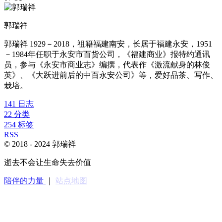
郭瑞祥
郭瑞祥 1929－2018，祖籍福建南安，长居于福建永安，1951
－1984年任职于永安市百货公司，《福建商业》报特约通讯
员，参与《永安市商业志》编撰，代表作《激流献身的林俊
英》、《大跃进前后的中百永安公司》等，爱好品茶、写作、
栽培。
141
日志
22
分类
254
标签
RSS
© 2018 -
2024
郭瑞祥
逝去不会让生命失去价值
陪伴的力量
｜
站点地图