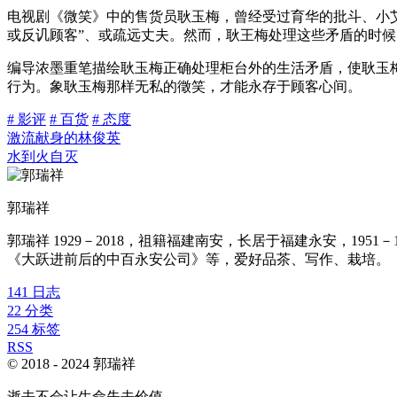
电视剧《微笑》中的售货员耿玉梅，曾经受过育华的批斗、小
或反讥顾客”、或疏远丈夫。然而，耿王梅处理这些矛盾的时
编导浓墨重笔描绘耿玉梅正确处理柜台外的生活矛盾，使耿玉
行为。象耿玉梅那样无私的徵笑，才能永存于顾客心间。
# 影评
# 百货
# 态度
激流献身的林俊英
水到火自灭
郭瑞祥
郭瑞祥 1929－2018，祖籍福建南安，长居于福建永安，1
《大跃进前后的中百永安公司》等，爱好品茶、写作、栽培。
141
日志
22
分类
254
标签
RSS
© 2018 -
2024
郭瑞祥
逝去不会让生命失去价值