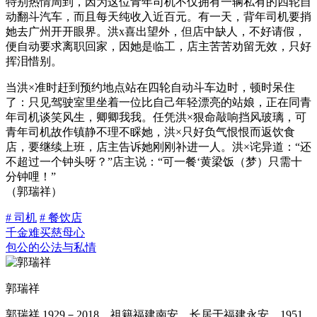
特别热情周到，因为这位青年司机不仅拥有一辆私有的四轮自
动翻斗汽车，而且每天纯收入近百元。有一天，背年司机要捎
她去广州开开眼界。洪x喜出望外，但店中缺人，不好请假，
便自动要求离职回家，因她是临工，店主苦苦劝留无效，只好
挥泪惜别。
当洪×准时赶到预约地点站在四轮自动斗车边时，顿时呆住
了：只见驾驶室里坐着一位比自己年轻漂亮的站娘，正在同青
年司机谈笑风生，卿卿我我。任凭洪×狠命敲响挡风玻璃，可
青年司机故作镇静不理不睬她，洪×只好负气恨恨而返饮食
店，要继续上班，店主告诉她刚刚补进一人。洪×诧异道：“还
不超过一个钟头呀？”店主说：“可一餐‘黄梁饭（梦）只需十
分钟哩！”
（郭瑞祥）
# 司机
# 餐饮店
千金难买慈母心
包公的公法与私情
郭瑞祥
郭瑞祥 1929－2018，祖籍福建南安，长居于福建永安，1951