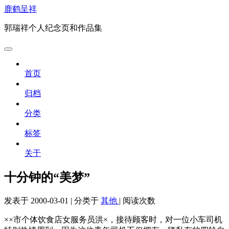
鹿鹤呈祥
郭瑞祥个人纪念页和作品集
首页
归档
分类
标签
关于
十分钟的“美梦”
发表于
2000-03-01
|
分类于
其他
|
阅读次数
××市个体饮食店女服务员洪×，接待顾客时，对一位小车司机