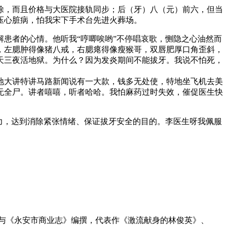
除，而且价格与大医院接轨同步；后（牙）八（元）前六，但当
压心脏病，怕我宋下手术台先进火葬场。
患者的心情。他听我“哼唧唉哟”不停唱哀歌，恻隐之心油然而
，左腮肿得像猪八戒，右腮瘪得像瘦猴哥，双唇肥厚口角歪斜，
天三夜活地狱。为什么？因为发炎期间不能拔牙。我说不怕死，
地大讲特讲马路新闻说有一大款，钱多无处使，特地坐飞机去美
死无全尸。讲者嘻嘻，听者哈哈。我怕麻药过时失效，催促医生快
力，达到消除紧张情绪、保证拔牙安全的目的。李医生呀我佩服
员，参与《永安市商业志》编撰，代表作《激流献身的林俊英》、