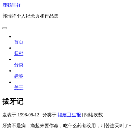
鹿鹤呈祥
郭瑞祥个人纪念页和作品集
首页
归档
分类
标签
关于
拔牙记
发表于
1996-08-12
|
分类于
福建卫生报
|
阅读次数
牙痛不是病，痛起来要你命，吃什么药都没用，叫苦连天叫了