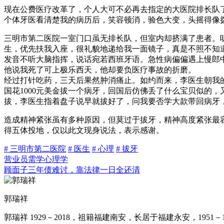
现在公费医疗改革了，个人大可不必再去指定的大医院排长队
个体牙医看清楚我的病历后，笑容顿消，验色大变，头摇得像
三明市第二医院一室门口虽无排长队，但室内却挤满了患者。
生，优先扶我入座，很礼貌地递给我一面镜子，真是不照不知
发音不听大脑指挥，说话宛若西班牙语。急性病偏偏遇上慢郎
他说我死了可上极乐西天，他却要负医疗事故的折磨。
经过打针吃药，三天后果然肿消痛止。如约而来，李医生朝我
国花1000元美金拔一个病牙，回国后仿佛丢了什么宝贝似的
拔，李医生指着盘子说早就拔好了，问我要否学大款带回病牙
造成精神紧张虽有多种原因，但莫过于拔牙，精神高度紧张最
得五体投地，仅以此文现身说法，表示感谢。
# 三明市第二医院
# 医生
# 心理
# 拔牙
营业员需学心理学
顾面子三年债难讨，靠法律一日全还清
郭瑞祥
郭瑞祥 1929－2018，祖籍福建南安，长居于福建永安，1