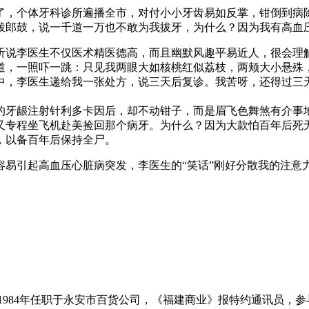
了，个体牙科诊所遍播全市，对付小小牙齿易如反掌，钳倒到病
拨郎鼓，说一千道一万也不敢为我拔牙，为什么？因为我有高血
听说李医生不仅医术精医德高，而且幽默风趣平易近人，很会理解
道，一照吓一跳：只见我两眼大如核桃红似荔枝，两颊大小悬殊
中，李医生递给我一张处方，说三天后复诊。我苦呀，还得过三
的牙龈注射针利多卡因后，却不动钳子，而是眉飞色舞煞有介事
，又专程坐飞机赴美捡回那个病牙。为什么？因为大款怕百年后
，以备百年后保持全尸。
容易引起高血压心脏病突发，李医生的“笑话”刚好分散我的注意
951－1984年任职于永安市百货公司，《福建商业》报特约通讯