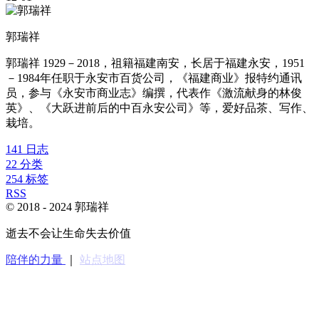
郭瑞祥
郭瑞祥 1929－2018，祖籍福建南安，长居于福建永安，1951
－1984年任职于永安市百货公司，《福建商业》报特约通讯
员，参与《永安市商业志》编撰，代表作《激流献身的林俊
英》、《大跃进前后的中百永安公司》等，爱好品茶、写作、
栽培。
141
日志
22
分类
254
标签
RSS
© 2018 -
2024
郭瑞祥
逝去不会让生命失去价值
陪伴的力量
｜
站点地图