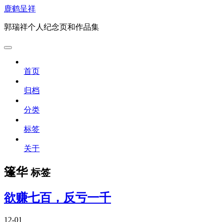
鹿鹤呈祥
郭瑞祥个人纪念页和作品集
首页
归档
分类
标签
关于
篷华
标签
欲赚七百，反亏一千
12-01