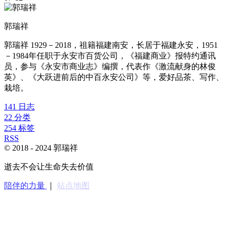
郭瑞祥
郭瑞祥 1929－2018，祖籍福建南安，长居于福建永安，1951
－1984年任职于永安市百货公司，《福建商业》报特约通讯
员，参与《永安市商业志》编撰，代表作《激流献身的林俊
英》、《大跃进前后的中百永安公司》等，爱好品茶、写作、
栽培。
141
日志
22
分类
254
标签
RSS
© 2018 -
2024
郭瑞祥
逝去不会让生命失去价值
陪伴的力量
｜
站点地图