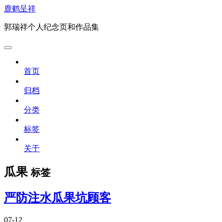
鹿鹤呈祥
郭瑞祥个人纪念页和作品集
首页
归档
分类
标签
关于
瓜果
标签
严防注水瓜果坑顾客
07-12