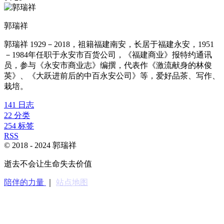
郭瑞祥
郭瑞祥 1929－2018，祖籍福建南安，长居于福建永安，1951
－1984年任职于永安市百货公司，《福建商业》报特约通讯
员，参与《永安市商业志》编撰，代表作《激流献身的林俊
英》、《大跃进前后的中百永安公司》等，爱好品茶、写作、
栽培。
141
日志
22
分类
254
标签
RSS
© 2018 -
2024
郭瑞祥
逝去不会让生命失去价值
陪伴的力量
｜
站点地图