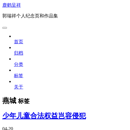
鹿鹤呈祥
郭瑞祥个人纪念页和作品集
首页
归档
分类
标签
关于
燕城
标签
少年儿童合法权益岂容侵犯
04-20