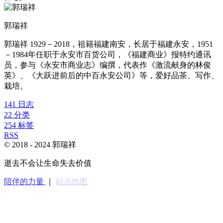
郭瑞祥
郭瑞祥 1929－2018，祖籍福建南安，长居于福建永安，1951
－1984年任职于永安市百货公司，《福建商业》报特约通讯
员，参与《永安市商业志》编撰，代表作《激流献身的林俊
英》、《大跃进前后的中百永安公司》等，爱好品茶、写作、
栽培。
141
日志
22
分类
254
标签
RSS
© 2018 -
2024
郭瑞祥
逝去不会让生命失去价值
陪伴的力量
｜
站点地图