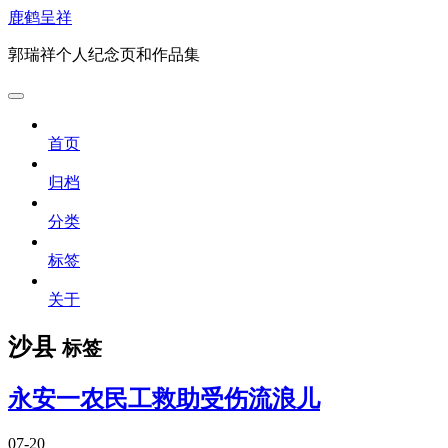
鹿鹤呈祥
郭瑞祥个人纪念页和作品集
首页
归档
分类
标签
关于
沙县
标签
永安一农民工救助受伤流浪儿
07-20