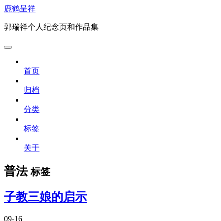
鹿鹤呈祥
郭瑞祥个人纪念页和作品集
首页
归档
分类
标签
关于
普法
标签
子教三娘的启示
09-16