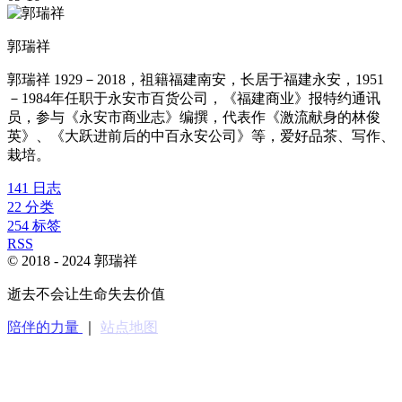
郭瑞祥
郭瑞祥 1929－2018，祖籍福建南安，长居于福建永安，1951
－1984年任职于永安市百货公司，《福建商业》报特约通讯
员，参与《永安市商业志》编撰，代表作《激流献身的林俊
英》、《大跃进前后的中百永安公司》等，爱好品茶、写作、
栽培。
141
日志
22
分类
254
标签
RSS
© 2018 -
2024
郭瑞祥
逝去不会让生命失去价值
陪伴的力量
｜
站点地图