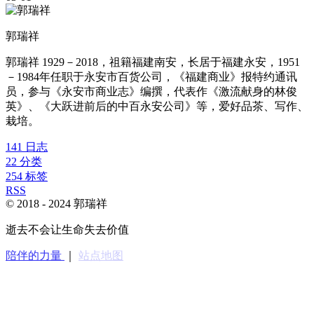
郭瑞祥
郭瑞祥 1929－2018，祖籍福建南安，长居于福建永安，1951
－1984年任职于永安市百货公司，《福建商业》报特约通讯
员，参与《永安市商业志》编撰，代表作《激流献身的林俊
英》、《大跃进前后的中百永安公司》等，爱好品茶、写作、
栽培。
141
日志
22
分类
254
标签
RSS
© 2018 -
2024
郭瑞祥
逝去不会让生命失去价值
陪伴的力量
｜
站点地图