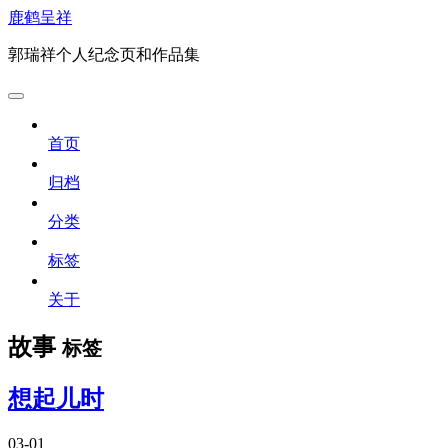
鹿鹤呈祥
郭瑞祥个人纪念页和作品集
首页
归档
分类
标签
关于
故事
标签
想起儿时
03-01