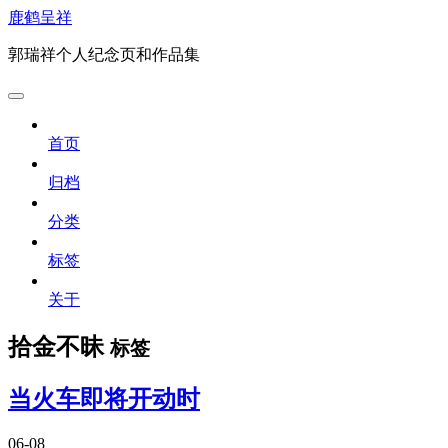
鹿鹤呈祥
郭瑞祥个人纪念页和作品集
首页
归档
分类
标签
关于
拾金不昧
标签
当火车即将开动时
06-08