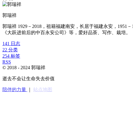
郭瑞祥
郭瑞祥 1929－2018，祖籍福建南安，长居于福建永安，1
《大跃进前后的中百永安公司》等，爱好品茶、写作、栽培。
141
日志
22
分类
254
标签
RSS
© 2018 -
2024
郭瑞祥
逝去不会让生命失去价值
陪伴的力量
｜
站点地图