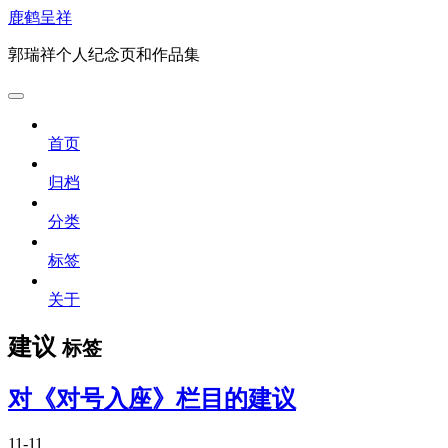
鹿鹤呈祥
郭瑞祥个人纪念页和作品集
首页
归档
分类
标签
关于
建议
标签
对《对号入座》栏目的建议
11-11