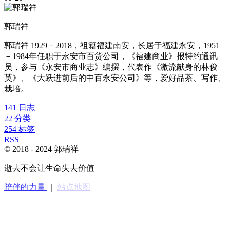
郭瑞祥
郭瑞祥 1929－2018，祖籍福建南安，长居于福建永安，1951
－1984年任职于永安市百货公司，《福建商业》报特约通讯
员，参与《永安市商业志》编撰，代表作《激流献身的林俊
英》、《大跃进前后的中百永安公司》等，爱好品茶、写作、
栽培。
141
日志
22
分类
254
标签
RSS
© 2018 -
2024
郭瑞祥
逝去不会让生命失去价值
陪伴的力量
｜
站点地图