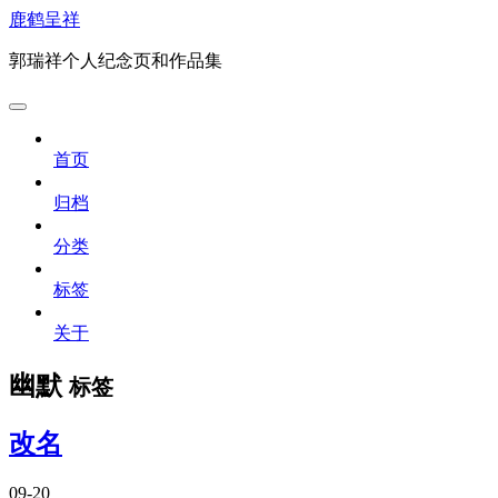
鹿鹤呈祥
郭瑞祥个人纪念页和作品集
首页
归档
分类
标签
关于
幽默
标签
改名
09-20