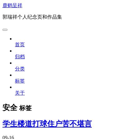
鹿鹤呈祥
郭瑞祥个人纪念页和作品集
首页
归档
分类
标签
关于
安全
标签
学生楼道打球住户苦不堪言
09-16