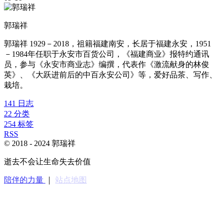
郭瑞祥
郭瑞祥 1929－2018，祖籍福建南安，长居于福建永安，1951
－1984年任职于永安市百货公司，《福建商业》报特约通讯
员，参与《永安市商业志》编撰，代表作《激流献身的林俊
英》、《大跃进前后的中百永安公司》等，爱好品茶、写作、
栽培。
141
日志
22
分类
254
标签
RSS
© 2018 -
2024
郭瑞祥
逝去不会让生命失去价值
陪伴的力量
｜
站点地图