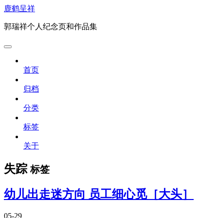
鹿鹤呈祥
郭瑞祥个人纪念页和作品集
首页
归档
分类
标签
关于
失踪
标签
幼儿出走迷方向 员工细心觅［大头］
05-29