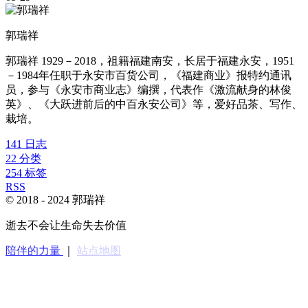
郭瑞祥
郭瑞祥 1929－2018，祖籍福建南安，长居于福建永安，1951
－1984年任职于永安市百货公司，《福建商业》报特约通讯
员，参与《永安市商业志》编撰，代表作《激流献身的林俊
英》、《大跃进前后的中百永安公司》等，爱好品茶、写作、
栽培。
141
日志
22
分类
254
标签
RSS
© 2018 -
2024
郭瑞祥
逝去不会让生命失去价值
陪伴的力量
｜
站点地图