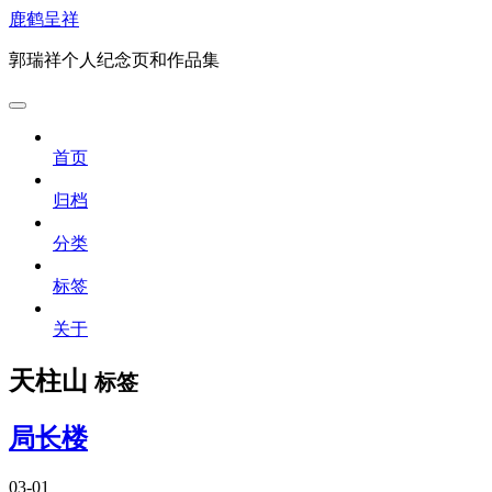
鹿鹤呈祥
郭瑞祥个人纪念页和作品集
首页
归档
分类
标签
关于
天柱山
标签
局长楼
03-01