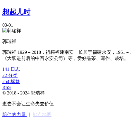
想起儿时
03-01
郭瑞祥
郭瑞祥 1929－2018，祖籍福建南安，长居于福建永安，1
《大跃进前后的中百永安公司》等，爱好品茶、写作、栽培。
141
日志
22
分类
254
标签
RSS
© 2018 -
2024
郭瑞祥
逝去不会让生命失去价值
陪伴的力量
｜
站点地图