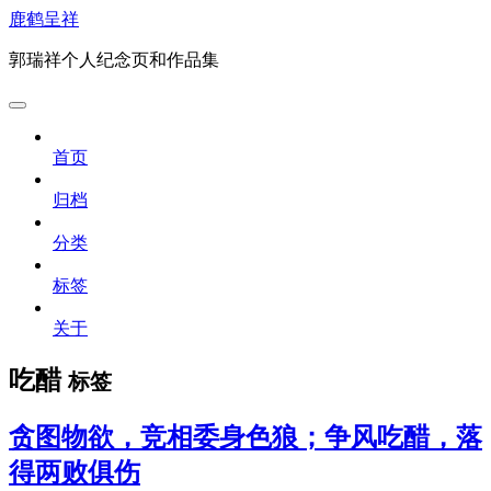
鹿鹤呈祥
郭瑞祥个人纪念页和作品集
首页
归档
分类
标签
关于
吃醋
标签
贪图物欲，竞相委身色狼；争风吃醋，落
得两败俱伤