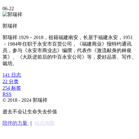
06-22
郭瑞祥
郭瑞祥 1929－2018，祖籍福建南安，长居于福建永安，1951
－1984年任职于永安市百货公司，《福建商业》报特约通讯
员，参与《永安市商业志》编撰，代表作《激流献身的林俊
英》、《大跃进前后的中百永安公司》等，爱好品茶、写作、
栽培。
141
日志
22
分类
254
标签
RSS
© 2018 -
2024
郭瑞祥
逝去不会让生命失去价值
陪伴的力量
｜
站点地图