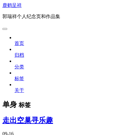
鹿鹤呈祥
郭瑞祥个人纪念页和作品集
首页
归档
分类
标签
关于
单身
标签
走出空巢寻乐趣
09-16