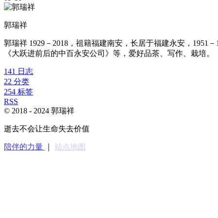
郭瑞祥
郭瑞祥 1929－2018，祖籍福建南安，长居于福建永安，1
《大跃进前后的中百永安公司》等，爱好品茶、写作、栽培。
141
日志
22
分类
254
标签
RSS
© 2018 -
2024
郭瑞祥
逝去不会让生命失去价值
陪伴的力量
｜
站点地图