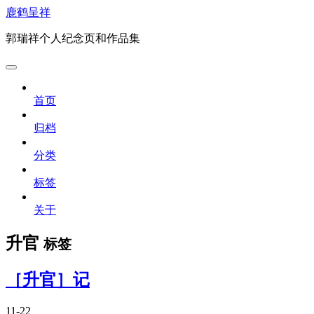
鹿鹤呈祥
郭瑞祥个人纪念页和作品集
首页
归档
分类
标签
关于
升官
标签
［升官］记
11-22