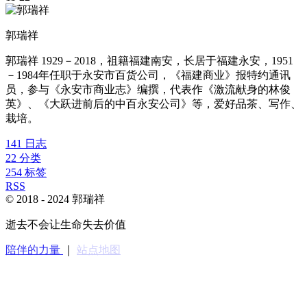
郭瑞祥
郭瑞祥 1929－2018，祖籍福建南安，长居于福建永安，1951
－1984年任职于永安市百货公司，《福建商业》报特约通讯
员，参与《永安市商业志》编撰，代表作《激流献身的林俊
英》、《大跃进前后的中百永安公司》等，爱好品茶、写作、
栽培。
141
日志
22
分类
254
标签
RSS
© 2018 -
2024
郭瑞祥
逝去不会让生命失去价值
陪伴的力量
｜
站点地图