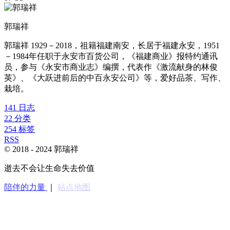
郭瑞祥
郭瑞祥 1929－2018，祖籍福建南安，长居于福建永安，1951
－1984年任职于永安市百货公司，《福建商业》报特约通讯
员，参与《永安市商业志》编撰，代表作《激流献身的林俊
英》、《大跃进前后的中百永安公司》等，爱好品茶、写作、
栽培。
141
日志
22
分类
254
标签
RSS
© 2018 -
2024
郭瑞祥
逝去不会让生命失去价值
陪伴的力量
｜
站点地图