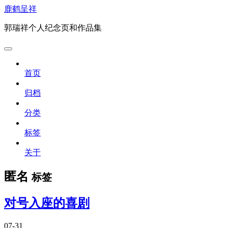
鹿鹤呈祥
郭瑞祥个人纪念页和作品集
首页
归档
分类
标签
关于
匿名
标签
对号入座的喜剧
07-31