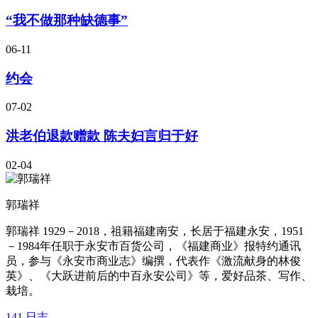
“我不做那种缺德事”
06-11
约会
07-02
洪老伯退款赠款 陈夫妇言归于好
02-04
郭瑞祥
郭瑞祥 1929－2018，祖籍福建南安，长居于福建永安，1951
－1984年任职于永安市百货公司，《福建商业》报特约通讯
员，参与《永安市商业志》编撰，代表作《激流献身的林俊
英》、《大跃进前后的中百永安公司》等，爱好品茶、写作、
栽培。
141
日志