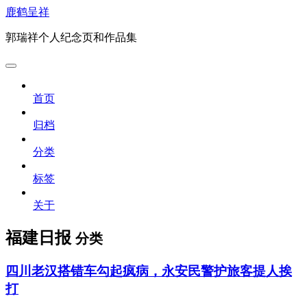
鹿鹤呈祥
郭瑞祥个人纪念页和作品集
首页
归档
分类
标签
关于
福建日报
分类
四川老汉搭错车勾起疯病，永安民警护旅客提人挨
打