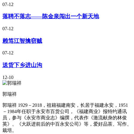
07-12
落聘不落志——陈金泉闯出一个新天地
07-12
赖笃江智擒窃贼
07-12
送货下乡进山沟
12-10
郭瑞祥
郭瑞祥 1929－2018，祖籍福建南安，长居于福建永安，1951
－1984年任职于永安市百货公司，《福建商业》报特约通讯
员，参与《永安市商业志》编撰，代表作《激流献身的林俊
英》、《大跃进前后的中百永安公司》等，爱好品茶、写作、
栽培。