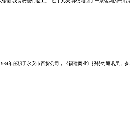
人偷懒,我责成他们返工。”过了几天,郭便领回了一条崭新的棉胎
951－1984年任职于永安市百货公司，《福建商业》报特约通讯