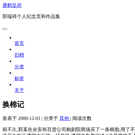
鹿鹤呈祥
郭瑞祥个人纪念页和作品集
首页
归档
分类
标签
关于
换棉记
发表于
2000-12-01
|
分类于
其他
|
阅读次数
前不久,郭某在永安布百货公司购剧院商场买了一条棉胎,用了不