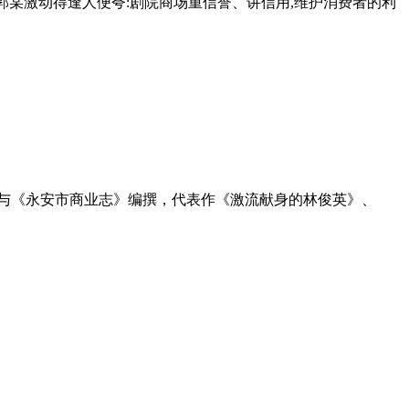
,郭某激动得逢人便夸:剧院商场重信誉、讲信用,维护消费者的利
员，参与《永安市商业志》编撰，代表作《激流献身的林俊英》、