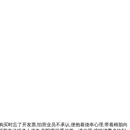
购买时忘了开发票,怕营业员不承认,便抱着侥幸心理,带着棉胎向