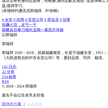
该店女柜长潘同志反映，经检验,潘同志歉意地说:“这是弹棉工
益,值得学习。
(本报特约通讯员郭瑞祥、叶弥桐）
# 永安
# 信用
# 百货公司
# 营业员
# 信誉
欲赚七百，反亏一千
因赌反目拳刀相向丑闻一幕四方传扬
郭瑞祥
郭瑞祥 1929－2018，祖籍福建南安，长居于福建永安，1
《大跃进前后的中百永安公司》等，爱好品茶、写作、栽培。
141
日志
22
分类
254
标签
RSS
© 2018 -
2024
郭瑞祥
逝去不会让生命失去价值
陪伴的力量
｜
站点地图