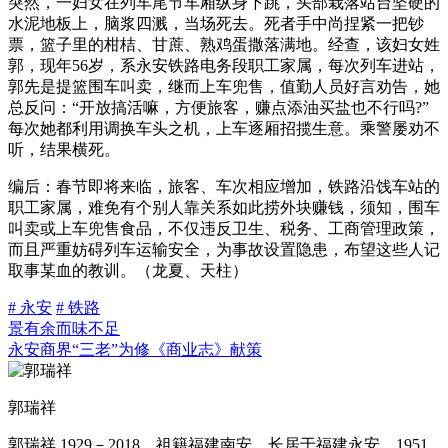
突然，一妇女在列车尾节车厢纵身下跳，头部栽落站台坚硬的
水泥地板上，脑浆四溅，当场死去。死者手中尚捏紧一把钞
票，篮子里的柑桔、甘蔗、熟鸡蛋撒落满地。经查，该妇女姓
郭，现年56岁，系永安铁路电务段职工家属，每次列车进站，
郭先是提篮围车叫卖，继而上车兜售，值勤人员好言劝告，她
总反问：“开放搞活嘛，方便旅客，赚点添油买盐也不行吗?”
每次她都利用调换车头之机，上车逐厢招揽生意。乘警屡劝不
听，结果横死。
编后：春节即将来临，旅客、车次相应增加，铁路沿饯车站的
职工家属，难免有个别人靠关系如此捞外块赚钱，须知，围车
叫卖或上车兜售食品，不仅违反卫生、税务、工商管理政策，
而且严重妨碍列车运输安全，为事故设置隐患，布望这些人记
取事某血的教训。（龙夏、天柱）
# 永安
# 铁路
景有余而味不足
永安商界“三老”为修《商业志》献策
郭瑞祥
郭瑞祥 1929－2018，祖籍福建南安，长居于福建永安，1951