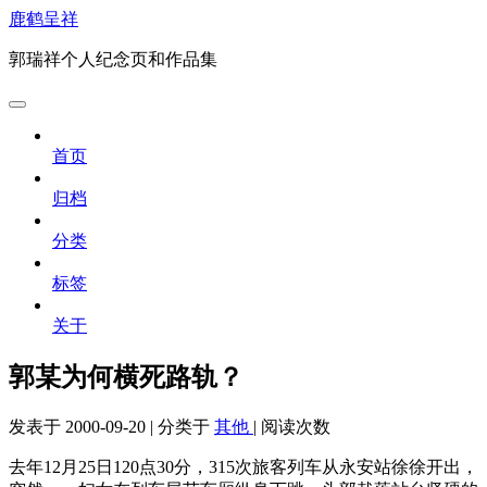
鹿鹤呈祥
郭瑞祥个人纪念页和作品集
首页
归档
分类
标签
关于
郭某为何横死路轨？
发表于
2000-09-20
|
分类于
其他
|
阅读次数
去年12月25日120点30分，315次旅客列车从永安站徐徐开出，