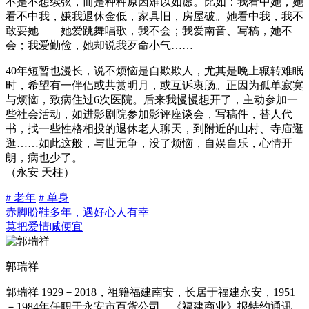
不是不想续弦，而是种种原因难以如愿。比如：我看中她，她
看不中我，嫌我退休金低，家具旧，房屋破。她看中我，我不
敢要她——她爱跳舞唱歌，我不会；我爱南音、写稿，她不
会；我爱勤俭，她却说我歹命小气……
40年短暂也漫长，说不烦恼是自欺欺人，尤其是晚上辗转难眠
时，希望有一伴侣或共赏明月，或互诉衷肠。正因为孤单寂寞
与烦恼，致病住过6次医院。后来我慢慢想开了，主动参加一
些社会活动，如进影剧院参加影评座谈会，写稿件，替人代
书，找一些性格相投的退休老人聊天，到附近的山村、寺庙逛
逛……如此这般，与世无争，没了烦恼，自娱自乐，心情开
朗，病也少了。
（永安 天柱）
# 老年
# 单身
赤脚盼鞋多年，遇好心人有幸
莫把爱情喊便宜
郭瑞祥
郭瑞祥 1929－2018，祖籍福建南安，长居于福建永安，1951
－1984年任职于永安市百货公司，《福建商业》报特约通讯