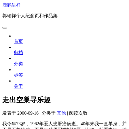
鹿鹤呈祥
郭瑞祥个人纪念页和作品集
首页
归档
分类
标签
关于
走出空巢寻乐趣
发表于
2000-09-16
|
分类于
其他
|
阅读次数
我今年73岁，1962年爱人患肝癌病逝。40年来我一直单身，并