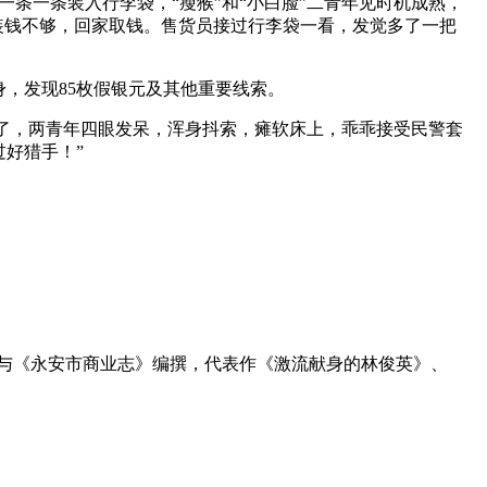
一条一条装入行李袋，“瘦猴”和“小白脸”二青年见时机成熟，
装钱不够，回家取钱。售货员接过行李袋一看，发觉多了一把
，发现85枚假银元及其他重要线索。
轻开了，两青年四眼发呆，浑身抖索，瘫软床上，乖乖接受民警套
好猎手！”
员，参与《永安市商业志》编撰，代表作《激流献身的林俊英》、