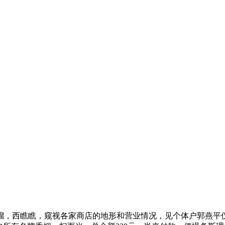
溜溜，西瞧瞧，窥视各家商店的地形和营业情况，见个体户郭燕平