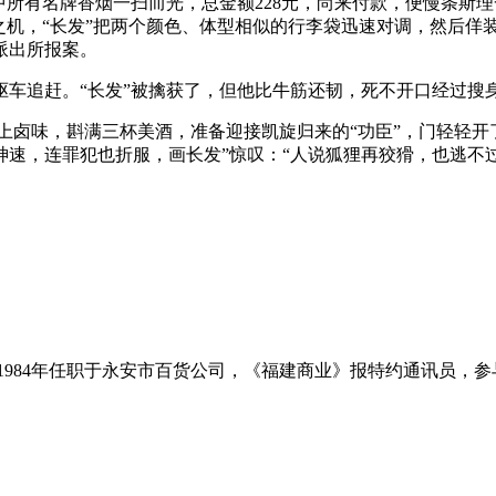
所有名牌香烟一扫而光，总金额228元，尚来付款，便慢条斯理
之机，“长发”把两个颜色、体型相似的行李袋迅速对调，然后佯
派出所报案。
车追赶。“长发”被擒获了，但他比牛筋还韧，死不开口经过搜身
。摆上卤味，斟满三杯美酒，准备迎接凯旋归来的“功臣”，门轻
速，连罪犯也折服，画长发”惊叹：“人说狐狸再狡猾，也逃不过
951－1984年任职于永安市百货公司，《福建商业》报特约通讯