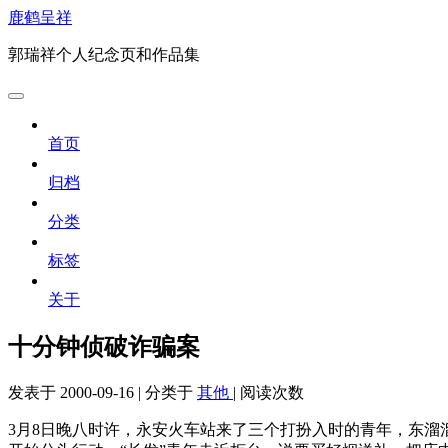
鹿鹤呈祥
郭瑞祥个人纪念页和作品集
首页
归档
分类
标签
关于
十分钟侦破诈骗案
发表于
2000-09-16
|
分类于
其他
|
阅读次数
3月8日晚八时许，永安火车站来了三个打扮入时的青年，东