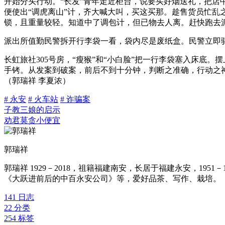
开始分头行动。“长发”青年走近柜台，说要买好烟送礼，把店中
便使出“调虎离山”计，齐大喊大叫，买这买那。趁售货员忙乱
锁，且重量较轻。知道中了调包计，但已物去人离。赶快跑去
派出所值勤民警拆开行李袋一看，袋内尽是废纸盒。民警立即驱
长虹旅社305号房，“瘦猴”和“小白脸”把一行李袋塞入床底
手铐。从发案到破案，前后不到十分钟，判断之准确，行动之神
（郭瑞祥 李夏浓）
# 永安
# 火车站
# 诈骗案
子教三娘的启示
劝君莫贪小便宜
郭瑞祥
郭瑞祥 1929－2018，祖籍福建南安，长居于福建永安，1
《大跃进前后的中百永安公司》等，爱好品茶、写作、栽培。
141
日志
22
分类
254
标签