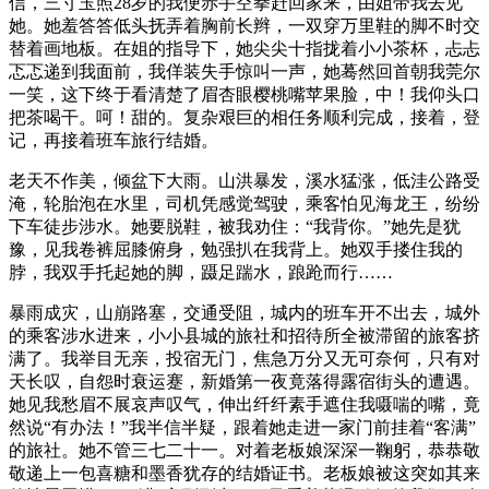
信，三寸玉照28岁的我便赤手空拳赶回家来，由姐带我去见
她。她羞答答低头抚弄着胸前长辫，一双穿万里鞋的脚不时交
替着画地板。在姐的指导下，她尖尖十指拢着小小茶杯，忐忐
忑忑递到我面前，我佯装失手惊叫一声，她蓦然回首朝我莞尔
一笑，这下终于看清楚了眉杏眼樱桃嘴苹果脸，中！我仰头口
把茶喝干。呵！甜的。复杂艰巨的相任务顺利完成，接着，登
记，再接着班车旅行结婚。
老天不作美，倾盆下大雨。山洪暴发，溪水猛涨，低洼公路受
淹，轮胎泡在水里，司机凭感觉驾驶，乘客怕见海龙王，纷纷
下车徒步涉水。她要脱鞋，被我劝住：“我背你。”她先是犹
豫，见我卷裤屈膝俯身，勉强扒在我背上。她双手搂住我的
脖，我双手托起她的脚，蹑足踹水，踉跄而行……
暴雨成灾，山崩路塞，交通受阻，城内的班车开不出去，城外
的乘客涉水进来，小小县城的旅社和招待所全被滞留的旅客挤
满了。我举目无亲，投宿无门，焦急万分又无可奈何，只有对
天长叹，自怨时衰运蹇，新婚第一夜竟落得露宿街头的遭遇。
她见我愁眉不展哀声叹气，伸出纤纤素手遮住我嗫喘的嘴，竟
然说“有办法！”我半信半疑，跟着她走进一家门前挂着“客满”
的旅社。她不管三七二十一。对着老板娘深深一鞠躬，恭恭敬
敬递上一包喜糖和墨香犹存的结婚证书。老板娘被这突如其来