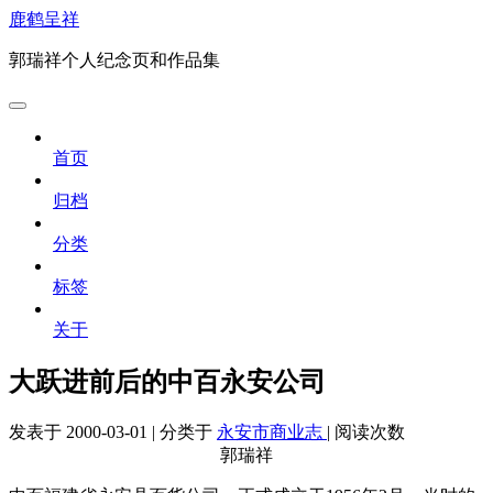
鹿鹤呈祥
郭瑞祥个人纪念页和作品集
首页
归档
分类
标签
关于
大跃进前后的中百永安公司
发表于
2000-03-01
|
分类于
永安市商业志
|
阅读次数
郭瑞祥