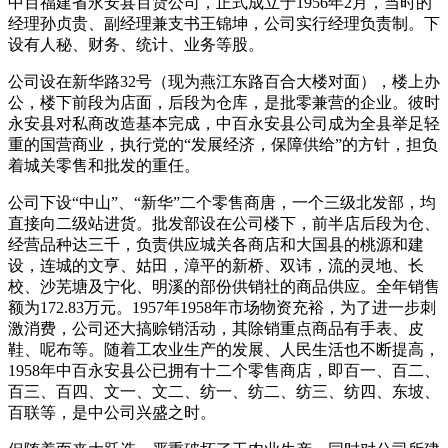
中百福建省永安县百货公司，正式成立于1956年2月，当时的
经理孙贞贵、副经理兼支书王锦坤，公司实行经理负责制。下
设有人秘、财务、统计、业务等股。
公司设在新华路32号（现为燕江东路百合大楼对面），楼上办
公，楼下前段为店面，后段为仓库，是批零兼营的企业。彼时
永安县对私商改造基本完成，中百永安县公司成为全县举足轻
重的国营商业，执行党的“发展经济，保障供给”的方针，担负
着城关零售和批发的重任。
公司下设“中山”、“新华”二个零售商唐，一个三级北发部，均
直接向二级站进货。批发部设在公司楼下，前半店后段为仓、
经营品种达三千，负责供应城关各商店和大国县的桃源和建
设，连城的文亨、姑田，漳平的新桥、双讳，流的灵地、长
校、沙芜塘及宁化、明溪的部份供销社的商品供应。全年销售
额为172.83万元。1957年1958年市场物资充裕，为了进一步刺
激消费，公司还大搞赊销活动，其除销重点商品有手表、皮
鞋、呢布等。随着工农业生产的发展、人民生活也不断提高，
1958年中百永安县公已拥有十二个零售商店，即百一、百二、
百三、百四、文一、文二、纺一、纺二、纺三、纺四、东坡、
百联等，是中公司兴盛之时。