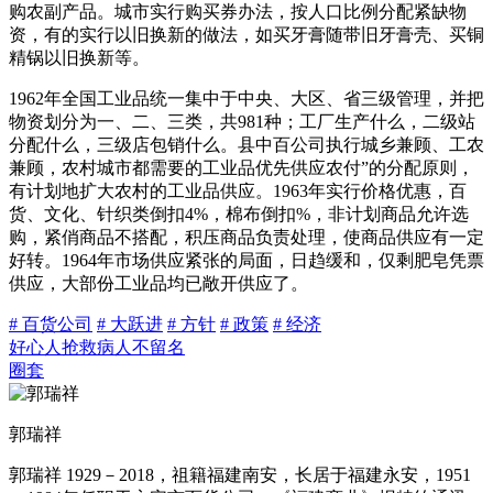
购农副产品。城市实行购买券办法，按人口比例分配紧缺物
资，有的实行以旧换新的做法，如买牙膏随带旧牙膏壳、买铜
精锅以旧换新等。
1962年全国工业品统一集中于中央、大区、省三级管理，并把
物资划分为一、二、三类，共981种；工厂生产什么，二级站
分配什么，三级店包销什么。县中百公司执行城乡兼顾、工农
兼顾，农村城市都需要的工业品优先供应农付”的分配原则，
有计划地扩大农村的工业品供应。1963年实行价格优惠，百
货、文化、针织类倒扣4%，棉布倒扣%，非计划商品允许选
购，紧俏商品不搭配，积压商品负责处理，使商品供应有一定
好转。1964年市场供应紧张的局面，日趋缓和，仅剩肥皂凭票
供应，大部份工业品均已敞开供应了。
# 百货公司
# 大跃进
# 方针
# 政策
# 经济
好心人抢救病人不留名
圈套
郭瑞祥
郭瑞祥 1929－2018，祖籍福建南安，长居于福建永安，1951