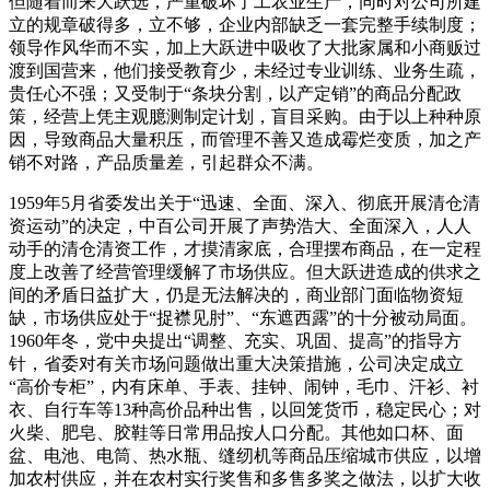
但随着而来大跃选，严重破坏了工农业生产，同时对公司所建
立的规章破得多，立不够，企业内部缺乏一套完整手续制度；
领导作风华而不实，加上大跃进中吸收了大批家属和小商贩过
渡到国营来，他们接受教育少，未经过专业训练、业务生疏，
贵任心不强；又受制于“条块分割，以产定销”的商品分配政
策，经营上凭主观臆测制定计划，盲目采购。由于以上种种原
因，导致商品大量积压，而管理不善又造成霉烂变质，加之产
销不对路，产品质量差，引起群众不满。
1959年5月省委发出关于“迅速、全面、深入、彻底开展清仓清
资运动”的决定，中百公司开展了声势浩大、全面深入，人人
动手的清仓清资工作，才摸清家底，合理摆布商品，在一定程
度上改善了经营管理缓解了市场供应。但大跃进造成的供求之
间的矛盾日益扩大，仍是无法解决的，商业部门面临物资短
缺，市场供应处于“捉襟见肘”、“东遮西露”的十分被动局面。
1960年冬，党中央提出“调整、充实、巩固、提高”的指导方
针，省委对有关市场问题做出重大决策措施，公司决定成立
“高价专柜”，内有床单、手表、挂钟、闹钟，毛巾、汗衫、衬
衣、自行车等13种高价品种出售，以回笼货币，稳定民心；对
火柴、肥皂、胶鞋等日常用品按人口分配。其他如口杯、面
盆、电池、电筒、热水瓶、缝纫机等商品压缩城市供应，以增
加农村供应，并在农村实行奖售和多售多奖之做法，以扩大收