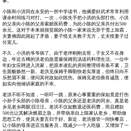
事。
小陈和小洪同在永安的一所中学读书，他俩爱好武术常常利用
课余时间练习对打。一次，小陈失手把小洪的头部打伤。小洪
的父亲向小陈的父亲索赔医药费，为此小陈的父亲共付出500
余元。这对于本来就很贫困的小陈一家来说无异于雪上加霜，
夫妻俩因此闹起了矛盾，妻子怪丈夫教子无方，丈夫怪妻子过
分宠儿。
不久，小洪的爷爷病了。由于老伴刚刚去世，子女又不在身
边，年近古稀的洪老伯急需雇保姆煎汤送药料理生活。一位中
年妇女应聘进入洪家，把原本凌乱的房间整理得有条不素，卫
生面貌焕然一新。老洪见保姆手脚勤快老实厚道，但终日向不
乐愁眉不展，便问其何故如此忧伤。保姆见老伯善良诚恳，便
如实向他倾诉家庭的不幸。
老洪不听不知道，一听吓一跳，原来心事重重的保如竟是打伤
小孙子头部的小陈母亲，小陈的父亲还是老洪的同乡。真是老
乡见老乡两眼泪汪汪。老洪不仅如数退还医药费，而且赠款
500元让其解决燃眉之急，并带病亲自上陈家认老乡，帮助做
思想工作，使其夫妻言归于好。新近．老洪接管一间快餐店，
让小陈的母亲进店当服务员，既减少一个人吃版．又增加了一