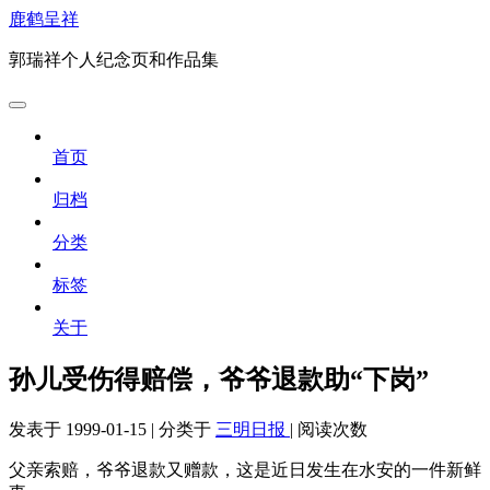
鹿鹤呈祥
郭瑞祥个人纪念页和作品集
首页
归档
分类
标签
关于
孙儿受伤得赔偿，爷爷退款助“下岗”
发表于
1999-01-15
|
分类于
三明日报
|
阅读次数
父亲索赔，爷爷退款又赠款，这是近日发生在水安的一件新鲜