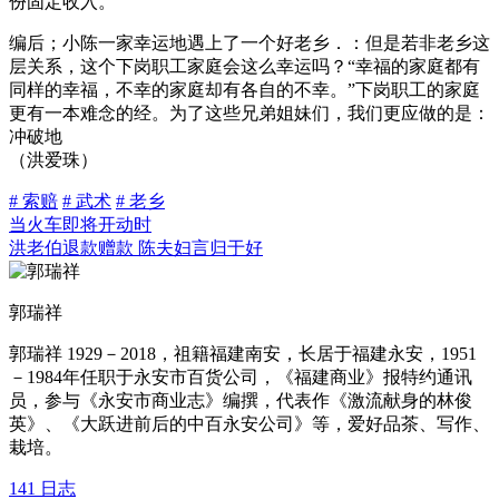
份固定收入。
编后；小陈一家幸运地遇上了一个好老乡．：但是若非老乡这
层关系，这个下岗职工家庭会这么幸运吗？“幸福的家庭都有
同样的幸福，不幸的家庭却有各自的不幸。”下岗职工的家庭
更有一本难念的经。为了这些兄弟姐妹们，我们更应做的是：
冲破地
（洪爱珠）
# 索赔
# 武术
# 老乡
当火车即将开动时
洪老伯退款赠款 陈夫妇言归于好
郭瑞祥
郭瑞祥 1929－2018，祖籍福建南安，长居于福建永安，1951
－1984年任职于永安市百货公司，《福建商业》报特约通讯
员，参与《永安市商业志》编撰，代表作《激流献身的林俊
英》、《大跃进前后的中百永安公司》等，爱好品茶、写作、
栽培。
141
日志