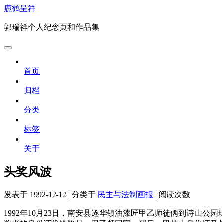
鹿鹤呈祥
郭瑞祥个人纪念页和作品集
首页
归档
分类
标签
关于
头奖风波
发表于
1992-12-12
|
分类于
民主与法制画报
|
阅读次数
1992年10月23日，南安县遂华镇油漆匠甲乙师徒俩到诗山