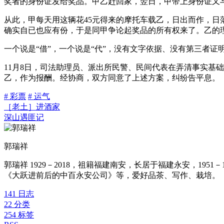
奖者的身份证发给奖品。甲乙赶回家，翌日，甲带上身份证又与
从此，甲每天用这辆花45元得来的摩托车载乙，日出而作，日落
确实自已也应有份，于是同甲争论起奖品的所有权来了。乙的理
一个说是“借”，一个说是“代”，没有文字依据、没有第三者证
11月8日，司法助理员、派出所民警、民间代表在弄清事实基
乙，作为报酬。经协商，双方同意了上述方案，纠纷告平息。
# 彩票
# 运气
［老土］进酒家
深山遇匪记
郭瑞祥
郭瑞祥 1929－2018，祖籍福建南安，长居于福建永安，1
《大跃进前后的中百永安公司》等，爱好品茶、写作、栽培。
141
日志
22
分类
254
标签