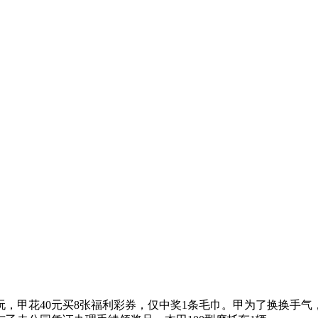
公园玩，甲花40元买8张福利彩券，仅中奖1条毛巾。甲为了换换