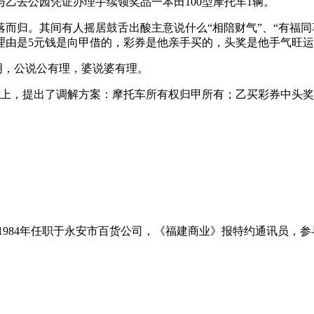
乙去公园凭证办理手续领奖品一本田100型摩托车1辆。
而归。其间有人摇居鼓舌出酸主意说什么“相陪财气”、“有福同享
由是5元钱是向甲借的，彩券是他亲手买的，头奖是他手气旺运气
明，公说公有理，婆说婆有理。
础上，提出了调解方案：摩托车所有权归甲所有；乙买彩券中头
951－1984年任职于永安市百货公司，《福建商业》报特约通讯