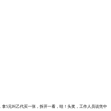
手气，拿5元叫乙代买一张，拆开一看，哇！头奖，工作人员说凭中