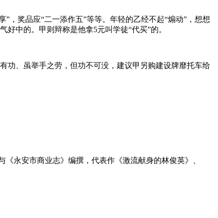
”，奖品应“二一添作五”等等。年轻的乙经不起“煽动”，想想
好中的。甲则辩称是他拿5元叫学徒“代买”的。
奖有功、虽举手之劳，但功不可没，建议甲另购建设牌靡托车给
员，参与《永安市商业志》编撰，代表作《激流献身的林俊英》、